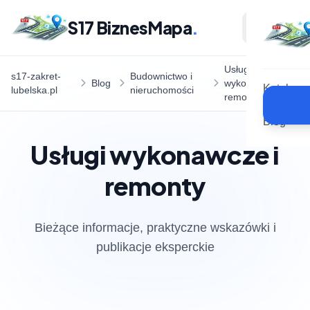
S17 BiznesMapa
.
Usługi
s17-zakret-
Budownictwo i
Blog
wykonawcze i
Katalog
lubelska.pl
nieruchomości
remonty
Blog
Usługi wykonawcze i
remonty
Bieżące informacje, praktyczne wskazówki i
publikacje eksperckie