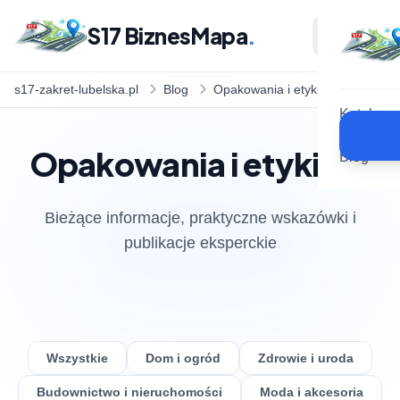
S17 BiznesMapa
.
s17-zakret-lubelska.pl
Blog
Opakowania i etykiety
Katalog
Opakowania i etykiety
Blog
Bieżące informacje, praktyczne wskazówki i
publikacje eksperckie
Wszystkie
Dom i ogród
Zdrowie i uroda
Budownictwo i nieruchomości
Moda i akcesoria