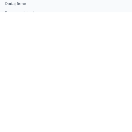
Dodaj firmę
Przypomnij hasło
Blog
Kontakt
Mapa strony
INFORMACJE
Polityka prywatności
KONTAKT
Dodaj swoją firmę