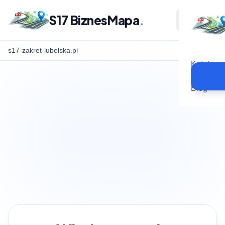
S17 BiznesMapa
.
s17-zakret-lubelska.pl
Katalog
Blog