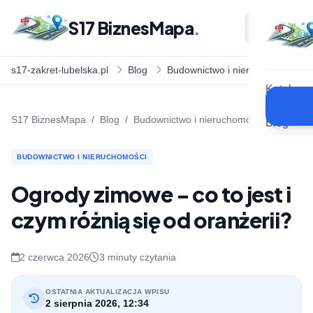
S17 BiznesMapa
.
s17-zakret-lubelska.pl
Blog
Budownictwo i nieruchomości
Katalog
S17 BiznesMapa
/
Blog
/
Budownictwo i nieruchomości
Blog
BUDOWNICTWO I NIERUCHOMOŚCI
Ogrody zimowe - co to jest i
czym różnią się od oranżerii?
2 czerwca 2026
3 minuty czytania
OSTATNIA AKTUALIZACJA WPISU
2 sierpnia 2026, 12:34