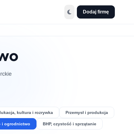
Dodaj firmę
two
rckie
ukacja, kultura i rozrywka
Przemysł i produkcja
 i ogrodnictwo
BHP, czystość i sprzątanie