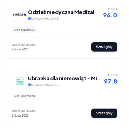
TRUST
Odzież medyczna Medizal
96.0
OGÓLNOPOLSKIE
NIP: 5242989626
OSTATNIA ZMIANA
Szczegóły
2 lipca 2026
TRUST
Ubranka dla niemowląt - MiLeo Baby
97.8
OGÓLNOPOLSKIE
NIP: 7352703891
OSTATNIA ZMIANA
Szczegóły
2 lipca 2026