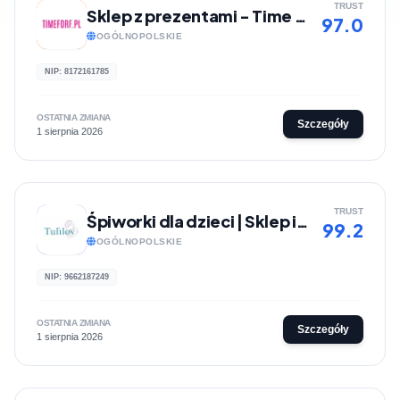
TRUST
Sklep z prezentami - Time For Fashion
97.0
OGÓLNOPOLSKIE
NIP: 8172161785
OSTATNIA ZMIANA
Szczegóły
1 sierpnia 2026
TRUST
Śpiworki dla dzieci | Sklep internetowy Tulilov
99.2
OGÓLNOPOLSKIE
NIP: 9662187249
OSTATNIA ZMIANA
Szczegóły
1 sierpnia 2026