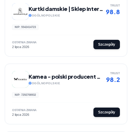
TRUST
Kurtki damskie | Sklep internetowy Światkurtek.pl
98.8
OGÓLNOPOLSKIE
NIP: 5542414723
OSTATNIA ZMIANA
Szczegóły
2 lipca 2026
TRUST
Kamea - polski producent nakryć głowy i szalików
98.2
OGÓLNOPOLSKIE
NIP: 7292708932
OSTATNIA ZMIANA
Szczegóły
2 lipca 2026