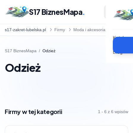
S17 BiznesMapa
.
s17-zakret-lubelska.pl
Firmy
Moda i akcesoria
Odzież
Katalog
S17 BiznesMapa
/
Odzież
Blog
Odzież
Firmy w tej kategorii
1 - 6 z 6 wpisów