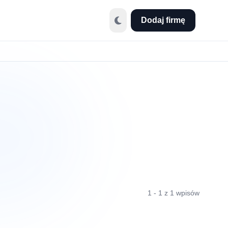
Dodaj firmę
1 - 1 z 1 wpisów