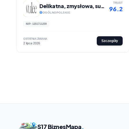
TRUST
Delikatna, zmysłowa, subtelna, autorska biżuteria ręcznie robiona | Vulée
96.2
OGÓLNOPOLSKIE
NIP: 1251711259
OSTATNIA ZMIANA
Szczegóły
2 lipca 2026
S17 BiznesMapa
.