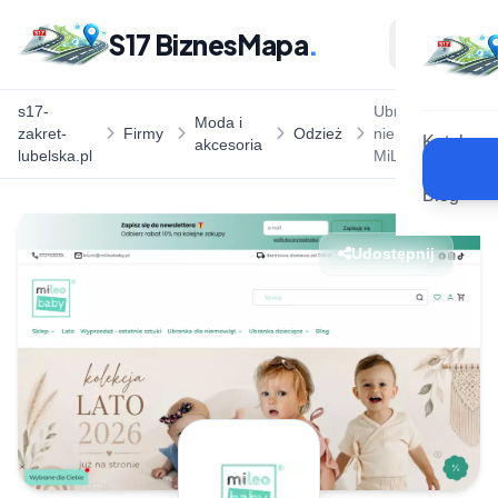
S17 BiznesMapa
.
s17-
Ubranka dla
Moda i
zakret-
Firmy
Odzież
niemowląt -
Katalog
akcesoria
lubelska.pl
MiLeo Baby
Blog
Udostępnij