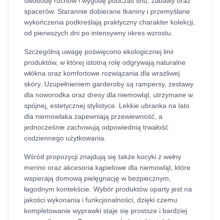
swobodę ruchów i wygodę podczas snu, zabawy oraz
spacerów. Starannie dobierane tkaniny i przemyślane
wykończenia podkreślają praktyczny charakter kolekcji,
od pierwszych dni po intensywny okres wzrostu.
Szczególną uwagę poświęcono ekologicznej linii
produktów, w której istotną rolę odgrywają naturalne
włókna oraz komfortowe rozwiązania dla wrażliwej
skóry. Uzupełnieniem garderoby są rampersy, zestawy
dla noworodka oraz dresy dla niemowląt, utrzymane w
spójnej, estetycznej stylistyce. Lekkie ubranka na lato
dla niemowlaka zapewniają przewiewność, a
jednocześnie zachowują odpowiednią trwałość
codziennego użytkowania.
Wśród propozycji znajdują się także kocyki z wełny
merino oraz akcesoria kąpielowe dla niemowląt, które
wspierają domową pielęgnację w bezpiecznym,
łagodnym kontekście. Wybór produktów oparty jest na
jakości wykonania i funkcjonalności, dzięki czemu
kompletowanie wyprawki staje się prostsze i bardziej