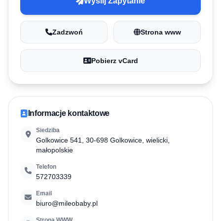
Wyślij Zapytanie
Zadzwoń
Strona www
Pobierz vCard
Informacje kontaktowe
Siedziba
Golkowice 541, 30-698 Golkowice, wielicki,
małopolskie
Telefon
572703339
Email
biuro@mileobaby.pl
Strona WWW