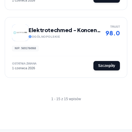
1 czerwca 2026
TRUST
Elektrotechmed - Koncentratory tlenu
98.0
OGÓLNOPOLSKIE
NIP: 5691784968
OSTATNIA ZMIANA
Szczegóły
1 czerwca 2026
1 - 15 z 15 wpisów