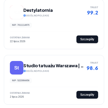
TRUST
Destylatornia
99.2
OGÓLNOPOLSKIE
NIP: 7011114975
OSTATNIA ZMIANA
Szczegóły
22 lipca 2026
TRUST
Studio tatuażu Warszawa | Lunatyk Studio
98.6
St
OGÓLNOPOLSKIE
NIP: 5223084456
OSTATNIA ZMIANA
Szczegóły
2 lipca 2026