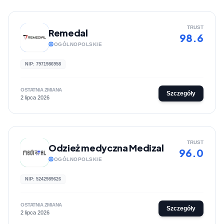
TRUST
Remedal
98.6
OGÓLNOPOLSKIE
NIP: 7971986958
OSTATNIA ZMIANA
Szczegóły
2 lipca 2026
TRUST
Odzież medyczna Medizal
96.0
OGÓLNOPOLSKIE
NIP: 5242989626
OSTATNIA ZMIANA
Szczegóły
2 lipca 2026