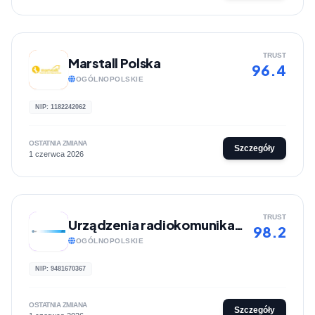
TRUST
Marstall Polska
96.4
OGÓLNOPOLSKIE
NIP: 1182242062
OSTATNIA ZMIANA
Szczegóły
1 czerwca 2026
TRUST
Urządzenia radiokomunikacyjne | Sklep internetowy azstudio.com.pl
98.2
OGÓLNOPOLSKIE
NIP: 9481670367
OSTATNIA ZMIANA
Szczegóły