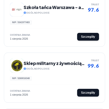
TRUST
Szkoła tańca Warszawa - akademia tańca | Tu Się Tańczy
97.6
OGÓLNOPOLSKIE
NIP: 5341977483
OSTATNIA ZMIANA
Szczegóły
1 sierpnia 2026
TRUST
Sklep militarny z żywnością, akcesoriami do samoobrony | Sklep-militarny.com.pl
99.6
OGÓLNOPOLSKIE
NIP: 5260016348
OSTATNIA ZMIANA
Szczegóły
1 sierpnia 2026