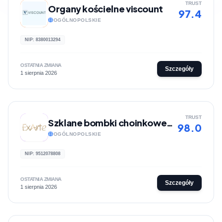
TRUST
Organy kościelne viscount
97.4
OGÓLNOPOLSKIE
NIP: 8380013294
OSTATNIA ZMIANA
Szczegóły
1 sierpnia 2026
TRUST
Szklane bombki choinkowe ExArte
98.0
OGÓLNOPOLSKIE
NIP: 9512078808
OSTATNIA ZMIANA
Szczegóły
1 sierpnia 2026