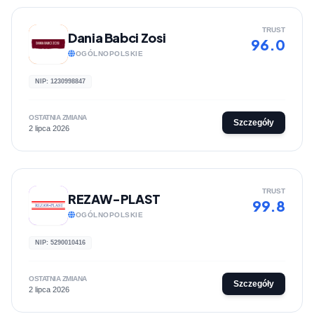
TRUST
Dania Babci Zosi
96.0
OGÓLNOPOLSKIE
NIP: 1230998847
OSTATNIA ZMIANA
Szczegóły
2 lipca 2026
TRUST
REZAW-PLAST
99.8
OGÓLNOPOLSKIE
NIP: 5290010416
OSTATNIA ZMIANA
Szczegóły
2 lipca 2026