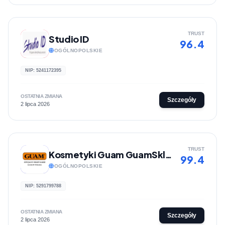
TRUST
Studio ID
96.4
OGÓLNOPOLSKIE
NIP: 5241172395
OSTATNIA ZMIANA
Szczegóły
2 lipca 2026
TRUST
Kosmetyki Guam GuamSklep
99.4
OGÓLNOPOLSKIE
NIP: 5291799788
OSTATNIA ZMIANA
Szczegóły
2 lipca 2026