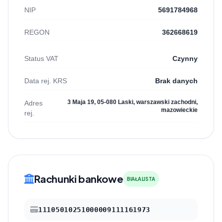
NIP
5691784968
REGON
362668619
Status VAT
Czynny
Data rej. KRS
Brak danych
3 Maja 19, 05-080 Laski, warszawski zachodni,
Adres
mazowieckie
rej.
Rachunki bankowe
BIAŁA LISTA
11105010251000009111161973