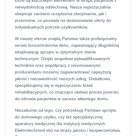
które są kluczowym elementem w terapii pacjentów z
niewydolnością oddechową. Nasza wypożyczalnia
obejmuje zarówno urządzenia stacjonarne, jak i
przenośne, co pozwala na dostosowanie oferty do
indywidualnych potrzeb użytkowników.
W naszej ofercie znajdą Państwo także profesjonalny
serwis koncentratorów tlenu, zapewniający długoletnią
eksploatację sprzętu w optymalnym stanie
technicznym. Dzięki zespołowi wykwalifikowanych
techników oraz współpracy z renomowanymi
producentami możemy zagwarantować najwyższą
jakość i niezawodność naszych usług. Dodatkowo,
specjalizujemy się w wypożyczaniu łóżek
rehabilitacyjnych, co znacząco ułatwia proces powrotu
do zdrowia pacjentów w zaciszu własnego domu.
Niezależnie od tego, czy potrzebują Państwo sprzętu
do domowego użytku, czy też specjalistycznej
aparatury medycznej dla instytucji medycznych,
Elektrotechmed stoi na straży jakości i bezpieczeństwa.