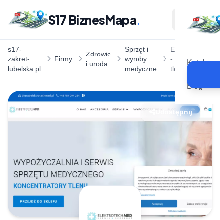
S17 BiznesMapa
.
s17-
Sprzęt i
Elektrotechmed
Zdrowie
zakret-
Firmy
wyroby
- Koncentratory
Katalog
i uroda
lubelska.pl
medyczne
tlenu
Blog
Udostępnij