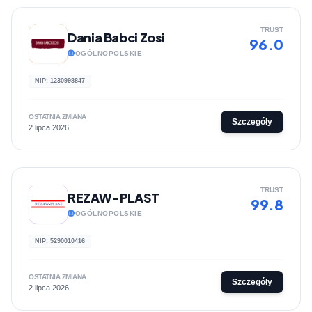
TRUST
Dania Babci Zosi
96.0
OGÓLNOPOLSKIE
NIP: 1230998847
OSTATNIA ZMIANA
Szczegóły
2 lipca 2026
TRUST
REZAW-PLAST
99.8
OGÓLNOPOLSKIE
NIP: 5290010416
OSTATNIA ZMIANA
Szczegóły
2 lipca 2026