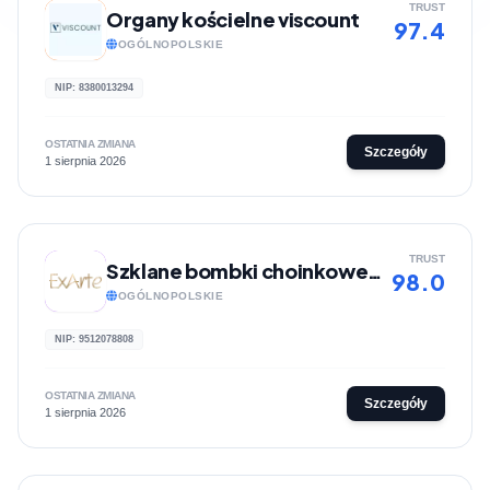
TRUST
Organy kościelne viscount
97.4
OGÓLNOPOLSKIE
NIP: 8380013294
OSTATNIA ZMIANA
Szczegóły
1 sierpnia 2026
TRUST
Szklane bombki choinkowe ExArte
98.0
OGÓLNOPOLSKIE
NIP: 9512078808
OSTATNIA ZMIANA
Szczegóły
1 sierpnia 2026