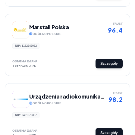
TRUST
Marstall Polska
96.4
OGÓLNOPOLSKIE
NIP: 1182242062
OSTATNIA ZMIANA
Szczegóły
1 czerwca 2026
TRUST
Urządzenia radiokomunikacyjne | Sklep internetowy azstudio.com.pl
98.2
OGÓLNOPOLSKIE
NIP: 9481670367
OSTATNIA ZMIANA
Szczegóły