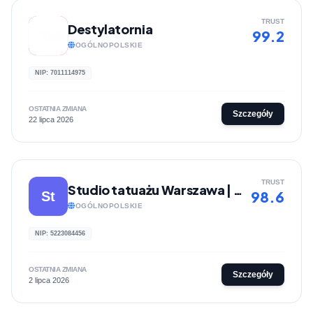
TRUST
Destylatornia
99.2
OGÓLNOPOLSKIE
NIP: 7011114975
OSTATNIA ZMIANA
Szczegóły
22 lipca 2026
TRUST
Studio tatuażu Warszawa | Lunatyk Studio
98.6
St
OGÓLNOPOLSKIE
NIP: 5223084456
OSTATNIA ZMIANA
Szczegóły
2 lipca 2026