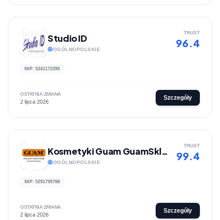
TRUST
Studio ID
96.4
OGÓLNOPOLSKIE
NIP: 5241172395
OSTATNIA ZMIANA
Szczegóły
2 lipca 2026
TRUST
Kosmetyki Guam GuamSklep
99.4
OGÓLNOPOLSKIE
NIP: 5291799788
OSTATNIA ZMIANA
Szczegóły
2 lipca 2026