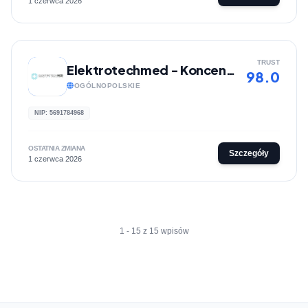
1 czerwca 2026
TRUST
Elektrotechmed - Koncentratory tlenu
98.0
OGÓLNOPOLSKIE
NIP: 5691784968
OSTATNIA ZMIANA
Szczegóły
1 czerwca 2026
1 - 15 z 15 wpisów