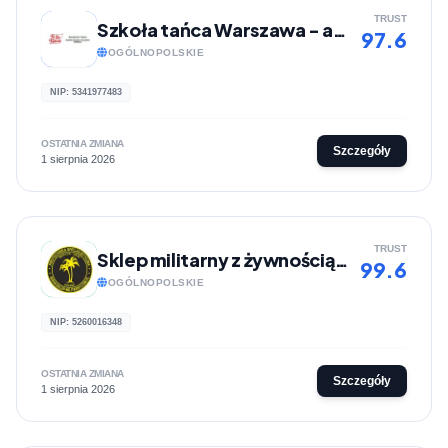
TRUST
Szkoła tańca Warszawa - akademia tańca | Tu Się Tańczy
97.6
OGÓLNOPOLSKIE
NIP: 5341977483
OSTATNIA ZMIANA
Szczegóły
1 sierpnia 2026
TRUST
Sklep militarny z żywnością, akcesoriami do samoobrony | Sklep-militarny.com.pl
99.6
OGÓLNOPOLSKIE
NIP: 5260016348
OSTATNIA ZMIANA
Szczegóły
1 sierpnia 2026