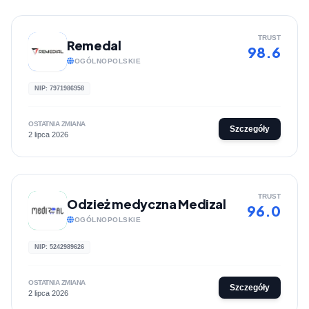
TRUST
Remedal
98.6
OGÓLNOPOLSKIE
NIP: 7971986958
OSTATNIA ZMIANA
Szczegóły
2 lipca 2026
TRUST
Odzież medyczna Medizal
96.0
OGÓLNOPOLSKIE
NIP: 5242989626
OSTATNIA ZMIANA
Szczegóły
2 lipca 2026