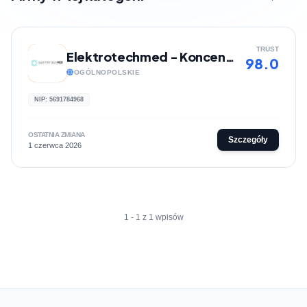
TRUST
Elektrotechmed - Koncentratory tlenu
98.0
OGÓLNOPOLSKIE
NIP: 5691784968
OSTATNIA ZMIANA
Szczegóły
1 czerwca 2026
1 - 1 z 1 wpisów