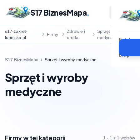
S17 BiznesMapa
.
s17-zakret-
Zdrowie i
Sprzęt i wyroby
Firmy
lubelska.pl
uroda
medyczne
Katalog
Blog
S17 BiznesMapa
/
Sprzęt i wyroby medyczne
Sprzęt i wyroby
medyczne
Firmy w tej kategorii
1 - 1 z 1 wpisów