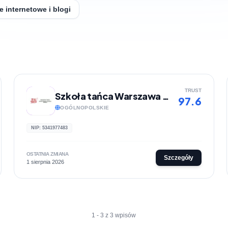
e internetowe i blogi
TRUST
Szkoła tańca Warszawa - akademia tańca | Tu Się Tańczy
97.6
OGÓLNOPOLSKIE
NIP: 5341977483
OSTATNIA ZMIANA
Szczegóły
1 sierpnia 2026
1 - 3 z 3 wpisów