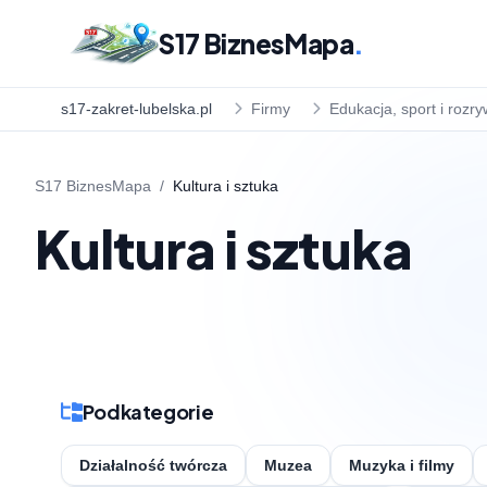
S17 BiznesMapa
.
s17-zakret-lubelska.pl
Firmy
Edukacja, sport i rozr
S17 BiznesMapa
/
Kultura i sztuka
Kultura i sztuka
Podkategorie
Działalność twórcza
Muzea
Muzyka i filmy