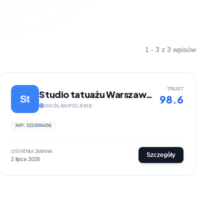
1 - 3 z 3 wpisów
TRUST
Studio tatuażu Warszawa | Lunatyk Studio
98.6
St
OGÓLNOPOLSKIE
NIP: 5223084456
OSTATNIA ZMIANA
Szczegóły
2 lipca 2026