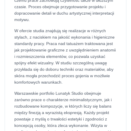
czemu prace zachowują czytelność także w dłuższym
czasie. Proces obejmuje przygotowanie projektu i
dopracowanie detali w duchu artystycznej interpretacji
motywu.
W ofercie studia znajdują się realizacje w różnych
stylach, z naciskiem na jakość wykonania i higieniczne
standardy pracy. Praca nad tatuażem traktowana jest
jak projektowanie graficzne z uwzględnieniem anatomii
i rozmieszczenia elementów, co pozwala uzyskać
spójny efekt wizualny. W studiu szczególną uwagę
przykłada się do doboru techniki oraz materiałów, aby
skóra mogła przechodzić proces gojenia w możliwie
komfortowych warunkach.
Warszawskie portfolio Lunatyk Studio obejmuje
zarówno prace o charakterze minimalistycznym, jak i
rozbudowane kompozycje, w których liczy się balans
między finezją a wyrazistą ekspresją. Każdy projekt
powstaje z myślą o trwałości estetyki i zgodności z
koncepcją osoby, która zleca wykonanie. Wizyta w