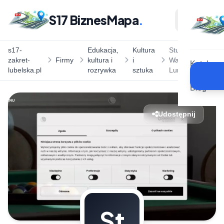
S17 BiznesMapa
.
s17-
Edukacja,
Kultura
Studio tatuażu
zakret-
Firmy
kultura i
i
Warszawa |
Katalog
lubelska.pl
rozrywka
sztuka
Lunatyk Studio
Blog
Udostępnij
St