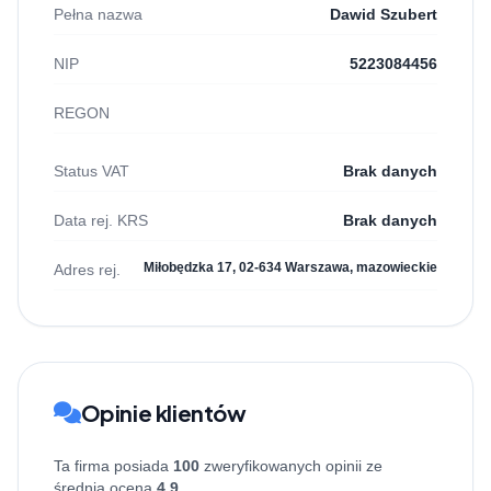
Pełna nazwa
Dawid Szubert
NIP
5223084456
REGON
Status VAT
Brak danych
Data rej. KRS
Brak danych
Miłobędzka 17, 02-634 Warszawa, mazowieckie
Adres rej.
Opinie klientów
Ta firma posiada
100
zweryfikowanych opinii ze
średnią oceną
4.9
.