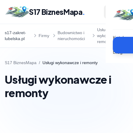
S17 BiznesMapa
.
Usługi
s17-zakret-
Budownictwo i
Firmy
wykonawcze i
Katalog
lubelska.pl
nieruchomości
remonty
Blog
S17 BiznesMapa
/
Usługi wykonawcze i remonty
Usługi wykonawcze i
remonty