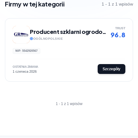
Firmy w tej kategorii
1 - 1 z 1 wpisów
TRUST
Producent szklarni ogrodowych GR-Solar
96.8
OGÓLNOPOLSKIE
NIP: 5542920567
OSTATNIA ZMIANA
Szczegóły
1 czerwca 2026
1 - 1 z 1 wpisów