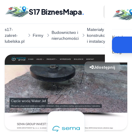
S17 BiznesMapa
.
s17-
Materiały
Sema
Budownictwo i
zakret-
Firmy
konstrukcyjne
Grou
Katalog
nieruchomości
lubelska.pl
i instalacyjne
Invest
Blog
Udostępnij