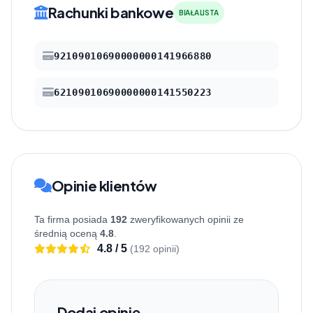
Rachunki bankowe
BIAŁA LISTA
92109010690000000141966880
62109010690000000141550223
Opinie klientów
Ta firma posiada
192
zweryfikowanych opinii ze
średnią oceną
4.8
.
4.8 / 5
(192 opinii)
Dodaj opinię