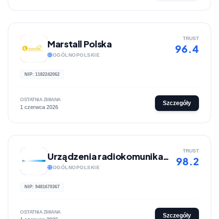
TRUST
Marstall Polska
96.4
OGÓLNOPOLSKIE
NIP: 1182242062
OSTATNIA ZMIANA
Szczegóły
1 czerwca 2026
TRUST
Urządzenia radiokomunikacyjne | Sklep internetowy azstudio.com.pl
98.2
OGÓLNOPOLSKIE
NIP: 9481670367
OSTATNIA ZMIANA
Szczegóły