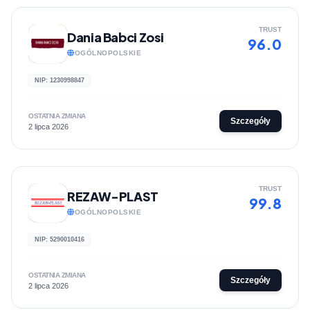
TRUST
Dania Babci Zosi
96.0
OGÓLNOPOLSKIE
NIP: 1230998847
OSTATNIA ZMIANA
Szczegóły
2 lipca 2026
TRUST
REZAW-PLAST
99.8
OGÓLNOPOLSKIE
NIP: 5290010416
OSTATNIA ZMIANA
Szczegóły
2 lipca 2026