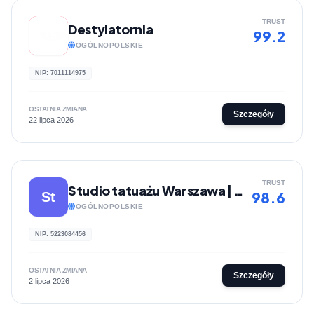
TRUST
Destylatornia
99.2
OGÓLNOPOLSKIE
NIP: 7011114975
OSTATNIA ZMIANA
Szczegóły
22 lipca 2026
TRUST
Studio tatuażu Warszawa | Lunatyk Studio
98.6
St
OGÓLNOPOLSKIE
NIP: 5223084456
OSTATNIA ZMIANA
Szczegóły
2 lipca 2026