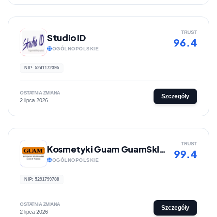
TRUST
Studio ID
96.4
OGÓLNOPOLSKIE
NIP: 5241172395
OSTATNIA ZMIANA
Szczegóły
2 lipca 2026
TRUST
Kosmetyki Guam GuamSklep
99.4
OGÓLNOPOLSKIE
NIP: 5291799788
OSTATNIA ZMIANA
Szczegóły
2 lipca 2026