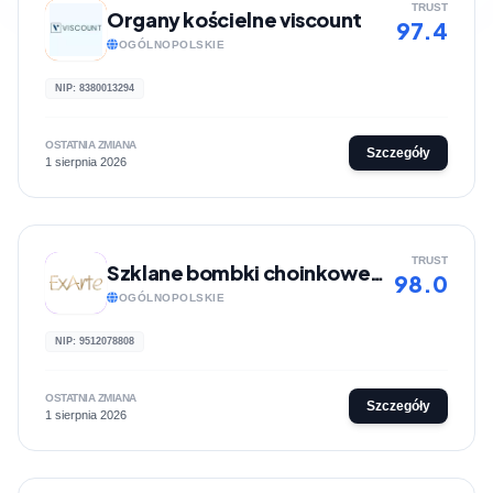
TRUST
Organy kościelne viscount
97.4
OGÓLNOPOLSKIE
NIP: 8380013294
OSTATNIA ZMIANA
Szczegóły
1 sierpnia 2026
TRUST
Szklane bombki choinkowe ExArte
98.0
OGÓLNOPOLSKIE
NIP: 9512078808
OSTATNIA ZMIANA
Szczegóły
1 sierpnia 2026