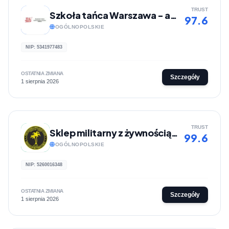
TRUST
Szkoła tańca Warszawa - akademia tańca | Tu Się Tańczy
97.6
OGÓLNOPOLSKIE
NIP: 5341977483
OSTATNIA ZMIANA
Szczegóły
1 sierpnia 2026
TRUST
Sklep militarny z żywnością, akcesoriami do samoobrony | Sklep-militarny.com.pl
99.6
OGÓLNOPOLSKIE
NIP: 5260016348
OSTATNIA ZMIANA
Szczegóły
1 sierpnia 2026