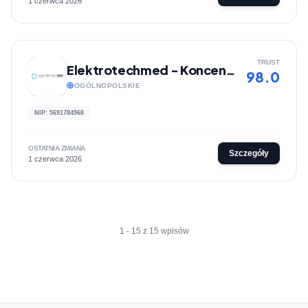
1 czerwca 2026
TRUST
Elektrotechmed - Koncentratory tlenu
98.0
OGÓLNOPOLSKIE
NIP: 5691784968
OSTATNIA ZMIANA
Szczegóły
1 czerwca 2026
1 - 15 z 15 wpisów