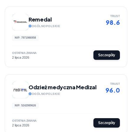
TRUST
Remedal
98.6
OGÓLNOPOLSKIE
NIP: 7971986958
OSTATNIA ZMIANA
Szczegóły
2 lipca 2026
TRUST
Odzież medyczna Medizal
96.0
OGÓLNOPOLSKIE
NIP: 5242989626
OSTATNIA ZMIANA
Szczegóły
2 lipca 2026