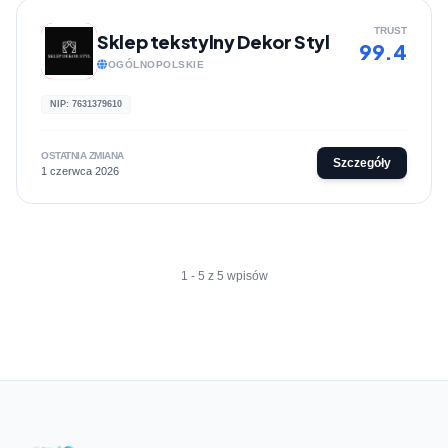
TRUST
Sklep tekstylny Dekor Styl
99.4
OGÓLNOPOLSKIE
NIP: 7631379610
OSTATNIA ZMIANA
Szczegóły
1 czerwca 2026
1 - 5 z 5 wpisów