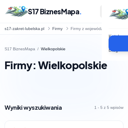
S17 BiznesMapa
.
s17-zakret-lubelska.pl
Firmy
Firmy z województwa
Katalog
S17 BiznesMapa
/
Wielkopolskie
Blog
Firmy: Wielkopolskie
Wyniki wyszukiwania
1 - 5 z 5 wpisów