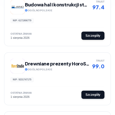
TRUST
Budowa hal i konstrukcji stalowych - JANO
97.4
OGÓLNOPOLSKIE
NIP: 6171906779
OSTATNIA ZMIANA
Szczegóły
1 sierpnia 2026
TRUST
Drewniane prezenty HoroStudio
99.0
OGÓLNOPOLSKIE
NIP: 9231747175
OSTATNIA ZMIANA
Szczegóły
1 sierpnia 2026