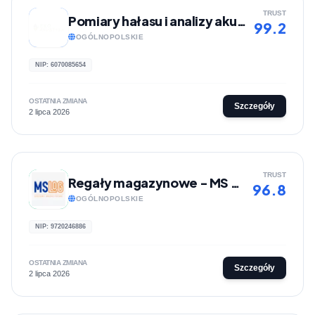
TRUST
Pomiary hałasu i analizy akustyczne | Eko-Akustyka
99.2
OGÓLNOPOLSKIE
NIP: 6070085654
OSTATNIA ZMIANA
Szczegóły
2 lipca 2026
TRUST
Regały magazynowe - MS LOG
96.8
OGÓLNOPOLSKIE
NIP: 9720246886
OSTATNIA ZMIANA
Szczegóły
2 lipca 2026