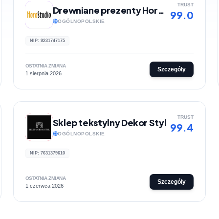
TRUST
Drewniane prezenty HoroStudio
99.0
OGÓLNOPOLSKIE
NIP: 9231747175
OSTATNIA ZMIANA
Szczegóły
1 sierpnia 2026
TRUST
Sklep tekstylny Dekor Styl
99.4
OGÓLNOPOLSKIE
NIP: 7631379610
OSTATNIA ZMIANA
Szczegóły
1 czerwca 2026