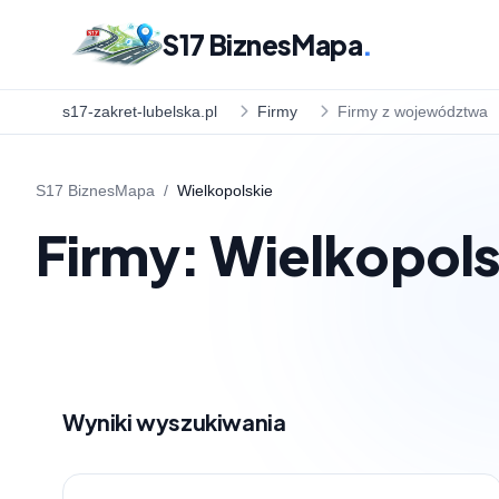
S17 BiznesMapa
.
s17-zakret-lubelska.pl
Firmy
Firmy z województwa
S17 BiznesMapa
/
Wielkopolskie
Firmy: Wielkopols
Wyniki wyszukiwania