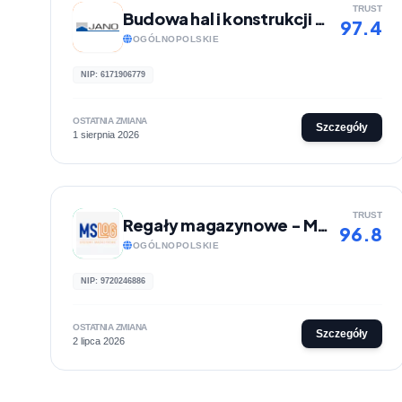
TRUST
Budowa hal i konstrukcji stalowych - JANO
97.4
OGÓLNOPOLSKIE
NIP: 6171906779
OSTATNIA ZMIANA
Szczegóły
1 sierpnia 2026
TRUST
Regały magazynowe - MS LOG
96.8
OGÓLNOPOLSKIE
NIP: 9720246886
OSTATNIA ZMIANA
Szczegóły
2 lipca 2026