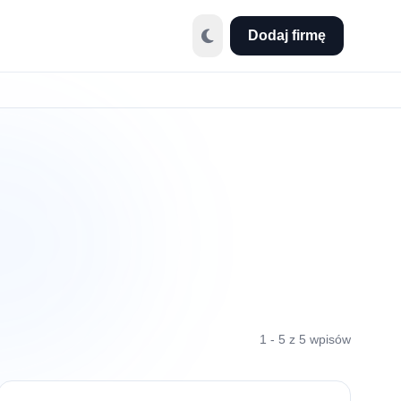
Dodaj firmę
1 - 5 z 5 wpisów