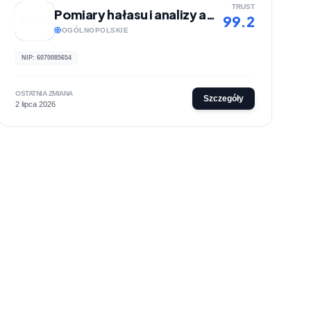
TRUST
Pomiary hałasu i analizy akustyczne | Eko-Akustyka
99.2
OGÓLNOPOLSKIE
NIP: 6070085654
OSTATNIA ZMIANA
Szczegóły
2 lipca 2026