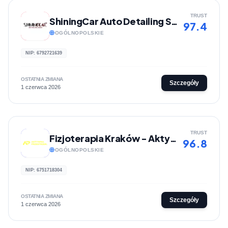
TRUST
ShiningCar Auto Detailing Sklep
97.4
OGÓLNOPOLSKIE
NIP: 6792721639
OSTATNIA ZMIANA
Szczegóły
1 czerwca 2026
TRUST
Fizjoterapia Kraków - Aktywna Przestrzeń
96.8
OGÓLNOPOLSKIE
NIP: 6751718304
OSTATNIA ZMIANA
Szczegóły
1 czerwca 2026