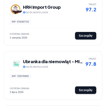
TRUST
HRH Import Group
97.2
OGÓLNOPOLSKIE
NIP: 6762467722
OSTATNIA ZMIANA
Szczegóły
1 sierpnia 2026
TRUST
Ubranka dla niemowląt - MiLeo Baby
97.8
OGÓLNOPOLSKIE
NIP: 7352703891
OSTATNIA ZMIANA
Szczegóły
2 lipca 2026