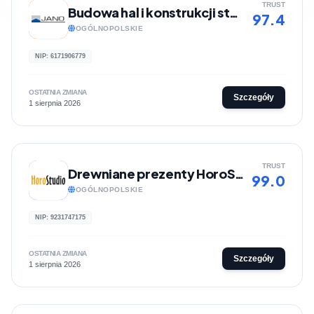
TRUST
Budowa hal i konstrukcji stalowych - JANO
97.4
OGÓLNOPOLSKIE
NIP: 6171906779
OSTATNIA ZMIANA
Szczegóły
1 sierpnia 2026
TRUST
Drewniane prezenty HoroStudio
99.0
OGÓLNOPOLSKIE
NIP: 9231747175
OSTATNIA ZMIANA
Szczegóły
1 sierpnia 2026