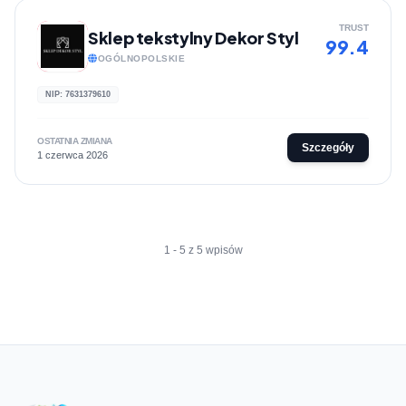
TRUST
Sklep tekstylny Dekor Styl
99.4
OGÓLNOPOLSKIE
NIP: 7631379610
OSTATNIA ZMIANA
Szczegóły
1 czerwca 2026
1 - 5 z 5 wpisów