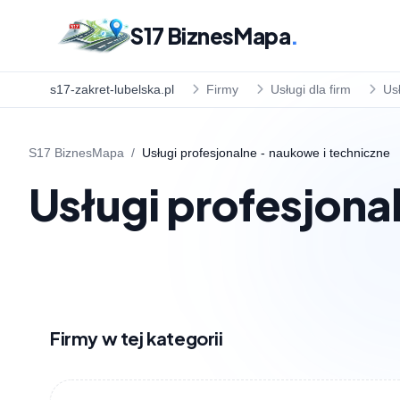
S17 BiznesMapa
.
s17-zakret-lubelska.pl
Firmy
Usługi dla firm
Us
S17 BiznesMapa
/
Usługi profesjonalne - naukowe i techniczne
Usługi profesjona
Firmy w tej kategorii