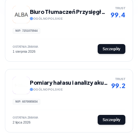
TRUST
Biuro Tłumaczeń Przysięgłych ALBA
99.4
OGÓLNOPOLSKIE
NIP: 7251075944
OSTATNIA ZMIANA
Szczegóły
1 sierpnia 2026
TRUST
Pomiary hałasu i analizy akustyczne | Eko-Akustyka
99.2
OGÓLNOPOLSKIE
NIP: 6070085654
OSTATNIA ZMIANA
Szczegóły
2 lipca 2026