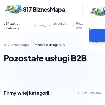
S17 BiznesMapa
.
s17-zakret-
Usługi dla
Pozostałe usługi
Firmy
lubelska.pl
firm
B2B
Katalog
Blog
S17 BiznesMapa
/
Pozostałe usługi B2B
Pozostałe usługi B2B
Firmy w tej kategorii
1 - 2 z 2 wpisów