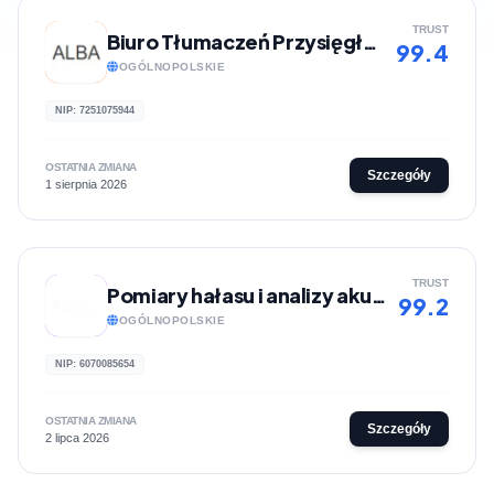
TRUST
Biuro Tłumaczeń Przysięgłych ALBA
99.4
OGÓLNOPOLSKIE
NIP: 7251075944
OSTATNIA ZMIANA
Szczegóły
1 sierpnia 2026
TRUST
Pomiary hałasu i analizy akustyczne | Eko-Akustyka
99.2
OGÓLNOPOLSKIE
NIP: 6070085654
OSTATNIA ZMIANA
Szczegóły
2 lipca 2026