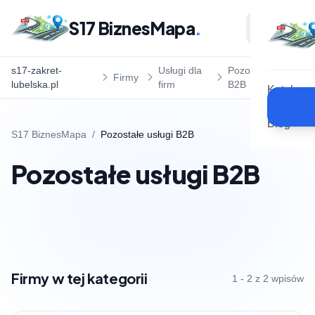
S17 BiznesMapa
.
s17-zakret-
Usługi dla
Pozostałe usługi
Firmy
lubelska.pl
firm
B2B
Katalog
Blog
S17 BiznesMapa
/
Pozostałe usługi B2B
Pozostałe usługi B2B
Firmy w tej kategorii
1 - 2 z 2 wpisów