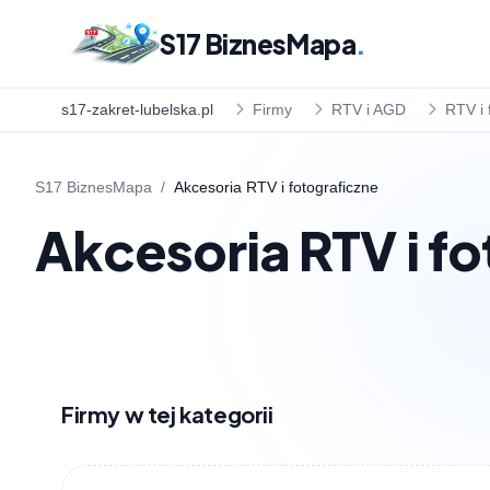
S17 BiznesMapa
.
s17-zakret-lubelska.pl
Firmy
RTV i AGD
RTV i 
S17 BiznesMapa
/
Akcesoria RTV i fotograficzne
Akcesoria RTV i f
Firmy w tej kategorii