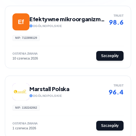
TRUST
Efektywne mikroorganizmy | Sklep internetowy MIKROBIOTYK
98.6
Ef
OGÓLNOPOLSKIE
NIP: 7122898129
OSTATNIA ZMIANA
Szczegóły
10 czerwca 2026
TRUST
Marstall Polska
96.4
OGÓLNOPOLSKIE
NIP: 1182242062
OSTATNIA ZMIANA
Szczegóły
1 czerwca 2026