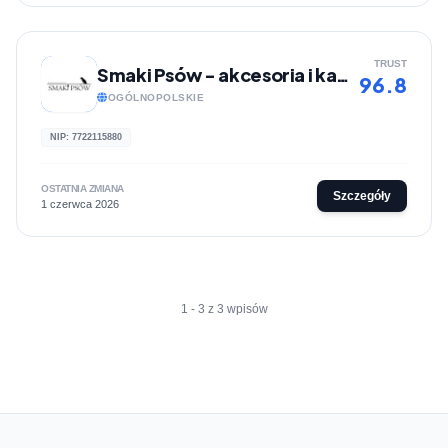
TRUST
Smaki Psów - akcesoria i karmy dla psów
96.8
OGÓLNOPOLSKIE
NIP: 7722115880
OSTATNIA ZMIANA
Szczegóły
1 czerwca 2026
1 - 3 z 3 wpisów