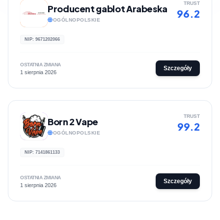
TRUST
Producent gablot Arabeska
96.2
OGÓLNOPOLSKIE
NIP: 9671202066
OSTATNIA ZMIANA
Szczegóły
1 sierpnia 2026
TRUST
Born 2 Vape
99.2
OGÓLNOPOLSKIE
NIP: 7141861133
OSTATNIA ZMIANA
Szczegóły
1 sierpnia 2026