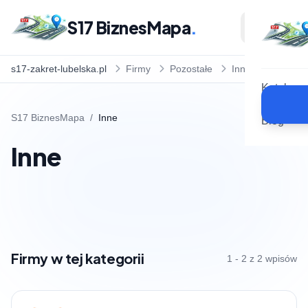
S17 BiznesMapa
.
s17-zakret-lubelska.pl
Firmy
Pozostałe
Inne
Katalog
S17 BiznesMapa
/
Inne
Blog
Inne
Firmy w tej kategorii
1 - 2 z 2 wpisów