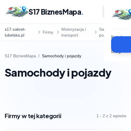
S17 BiznesMapa
.
s17-zakret-
Motoryzacja i
Samochody i
Firmy
lubelska.pl
transport
pojazdy
Katalog
Blog
S17 BiznesMapa
/
Samochody i pojazdy
Samochody i pojazdy
Firmy w tej kategorii
1 - 2 z 2 wpisów