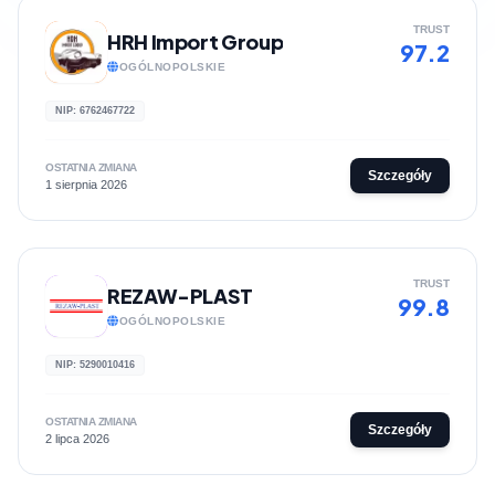
TRUST
HRH Import Group
97.2
OGÓLNOPOLSKIE
NIP: 6762467722
OSTATNIA ZMIANA
Szczegóły
1 sierpnia 2026
TRUST
REZAW-PLAST
99.8
OGÓLNOPOLSKIE
NIP: 5290010416
OSTATNIA ZMIANA
Szczegóły
2 lipca 2026