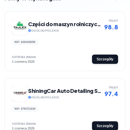
TRUST
Części do maszyn rolniczych - Tajlex
98.8
OGÓLNOPOLSKIE
NIP: 6381636056
OSTATNIA ZMIANA
Szczegóły
1 czerwca 2026
TRUST
ShiningCar Auto Detailing Sklep
97.4
OGÓLNOPOLSKIE
NIP: 6792721639
OSTATNIA ZMIANA
Szczegóły
1 czerwca 2026