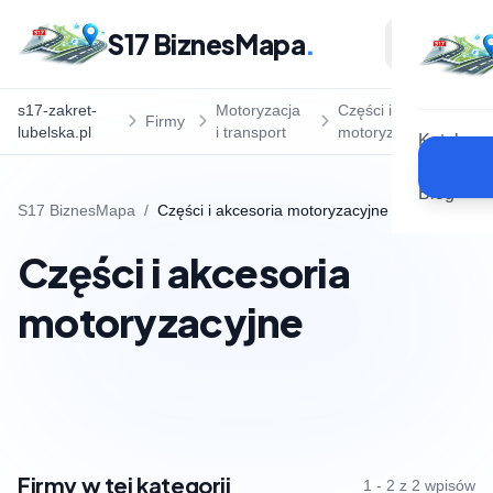
S17 BiznesMapa
.
s17-zakret-
Motoryzacja
Części i akcesoria
Firmy
lubelska.pl
i transport
motoryzacyjne
Katalog
Blog
S17 BiznesMapa
/
Części i akcesoria motoryzacyjne
Części i akcesoria
motoryzacyjne
Firmy w tej kategorii
1 - 2 z 2 wpisów