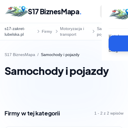
S17 BiznesMapa
.
s17-zakret-
Motoryzacja i
Samochody i
Firmy
lubelska.pl
transport
pojazdy
Katalog
Blog
S17 BiznesMapa
/
Samochody i pojazdy
Samochody i pojazdy
Firmy w tej kategorii
1 - 2 z 2 wpisów