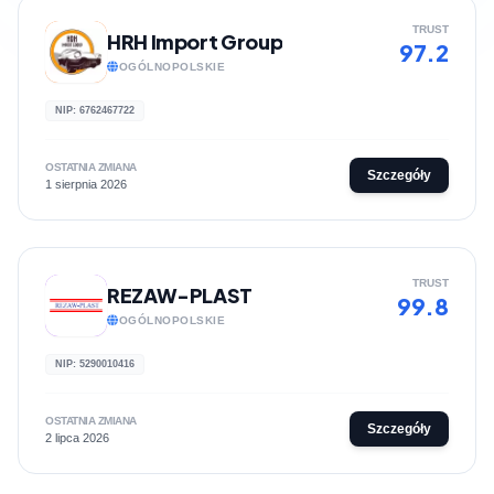
TRUST
HRH Import Group
97.2
OGÓLNOPOLSKIE
NIP: 6762467722
OSTATNIA ZMIANA
Szczegóły
1 sierpnia 2026
TRUST
REZAW-PLAST
99.8
OGÓLNOPOLSKIE
NIP: 5290010416
OSTATNIA ZMIANA
Szczegóły
2 lipca 2026