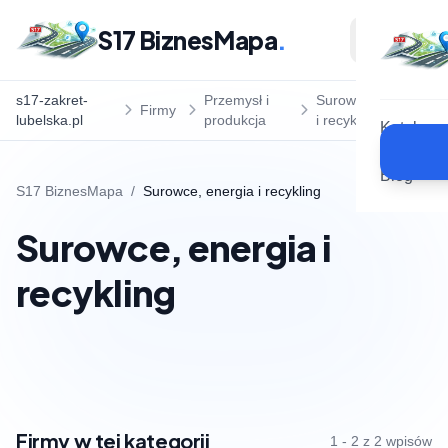
S17 BiznesMapa
.
s17-zakret-
Przemysł i
Surowce, energia
Firmy
lubelska.pl
produkcja
i recykling
Katalog
Blog
S17 BiznesMapa
/
Surowce, energia i recykling
Surowce, energia i
recykling
Firmy w tej kategorii
1 - 2 z 2 wpisów