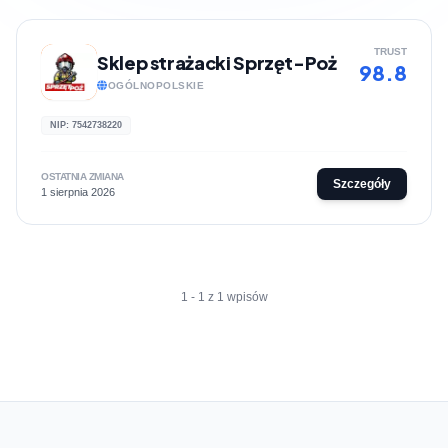
TRUST
Sklep strażacki Sprzęt-Poż
98.8
OGÓLNOPOLSKIE
NIP: 7542738220
OSTATNIA ZMIANA
Szczegóły
1 sierpnia 2026
1 - 1 z 1 wpisów