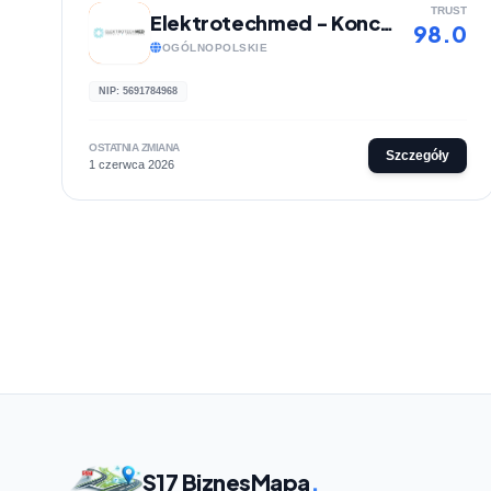
TRUST
Elektrotechmed - Koncentratory tlenu
98.0
OGÓLNOPOLSKIE
NIP: 5691784968
OSTATNIA ZMIANA
Szczegóły
1 czerwca 2026
S17 BiznesMapa
.