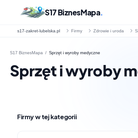
S17 BiznesMapa
.
s17-zakret-lubelska.pl
Firmy
Zdrowie i uroda
S
S17 BiznesMapa
/
Sprzęt i wyroby medyczne
Sprzęt i wyroby 
Firmy w tej kategorii