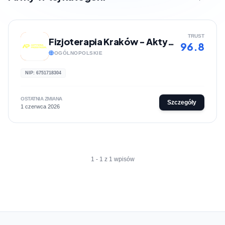
TRUST
Fizjoterapia Kraków - Aktywna Przestrzeń
96.8
OGÓLNOPOLSKIE
NIP: 6751718304
OSTATNIA ZMIANA
Szczegóły
1 czerwca 2026
1 - 1 z 1 wpisów