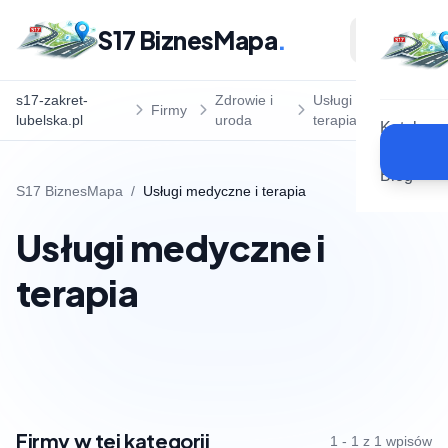
S17 BiznesMapa
.
s17-zakret-
Zdrowie i
Usługi medyczne i
Firmy
lubelska.pl
uroda
terapia
Katalog
Blog
S17 BiznesMapa
/
Usługi medyczne i terapia
Usługi medyczne i
terapia
Firmy w tej kategorii
1 - 1 z 1 wpisów