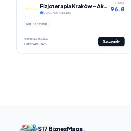
TRUST
Fizjoterapia Kraków - Aktywna Przestrzeń
96.8
OGÓLNOPOLSKIE
NIP: 6751718304
OSTATNIA ZMIANA
Szczegóły
1 czerwca 2026
S17 BiznesMapa
.