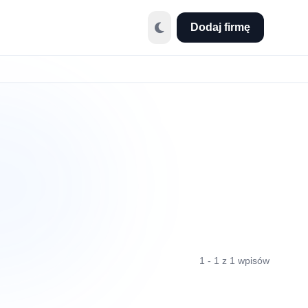
Dodaj firmę
1 - 1 z 1 wpisów