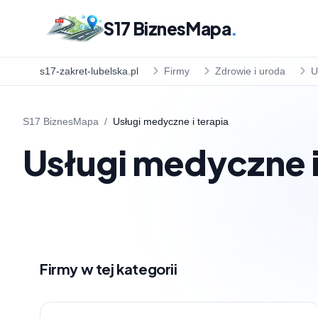
S17 BiznesMapa
.
s17-zakret-lubelska.pl
Firmy
Zdrowie i uroda
U
S17 BiznesMapa
/
Usługi medyczne i terapia
Usługi medyczne i
Firmy w tej kategorii