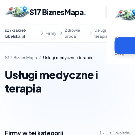
S17 BiznesMapa
.
s17-zakret-
Zdrowie i
Usługi medyczne i
Firmy
lubelska.pl
uroda
terapia
Katalog
Blog
S17 BiznesMapa
/
Usługi medyczne i terapia
Usługi medyczne i
terapia
Firmy w tej kategorii
1 - 1 z 1 wpisów