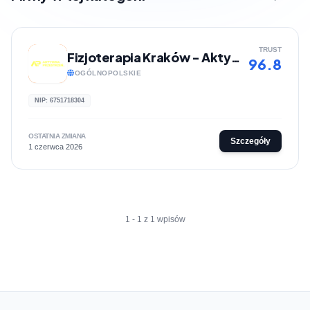
TRUST
Fizjoterapia Kraków - Aktywna Przestrzeń
96.8
OGÓLNOPOLSKIE
NIP: 6751718304
OSTATNIA ZMIANA
Szczegóły
1 czerwca 2026
1 - 1 z 1 wpisów