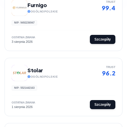
TRUST
Furnigo
99.4
OGÓLNOPOLSKIE
NIP: 9492236947
OSTATNIA ZMIANA
Szczegóły
3 sierpnia 2026
TRUST
Stolar
96.2
OGÓLNOPOLSKIE
NIP: 5521442163
OSTATNIA ZMIANA
Szczegóły
1 sierpnia 2026