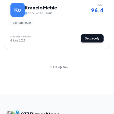
TRUST
Kornelo Meble
96.4
Ko
OGÓLNOPOLSKIE
NIP: 9970138488
OSTATNIA ZMIANA
Szczegóły
6 lipca 2026
1 - 3 z 3 wpisów