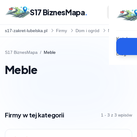
S17 BiznesMapa
.
s17-zakret-lubelska.pl
Firmy
Dom i ogród
Meble
Katalog
S17 BiznesMapa
/
Meble
Blog
Meble
Firmy w tej kategorii
1 - 3 z 3 wpisów