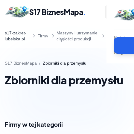
S17 BiznesMapa
.
Zbiorniki
s17-zakret-
Maszyny i utrzymanie
Firmy
dla
Katalog
lubelska.pl
ciągłości produkcji
przemysłu
Blog
S17 BiznesMapa
/
Zbiorniki dla przemysłu
Zbiorniki dla przemysłu
Firmy w tej kategorii