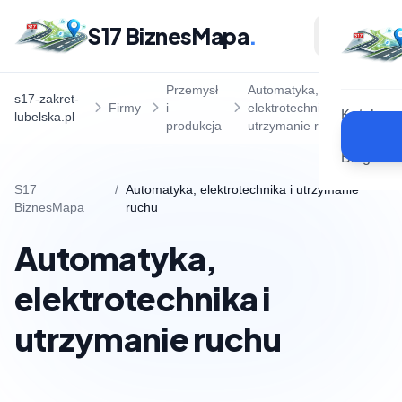
S17 BiznesMapa
.
Przemysł
Automatyka,
s17-zakret-
Firmy
i
elektrotechnika i
Katalog
lubelska.pl
produkcja
utrzymanie ruchu
Blog
S17
/
Automatyka, elektrotechnika i utrzymanie
BiznesMapa
ruchu
Automatyka,
elektrotechnika i
utrzymanie ruchu