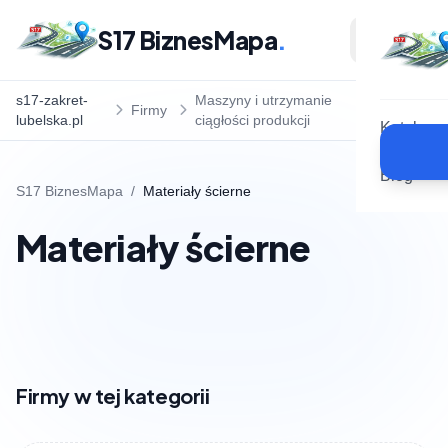
S17 BiznesMapa
.
s17-zakret-
Maszyny i utrzymanie
Materiały
Firmy
lubelska.pl
ciągłości produkcji
ścierne
Katalog
Blog
S17 BiznesMapa
/
Materiały ścierne
Materiały ścierne
Firmy w tej kategorii