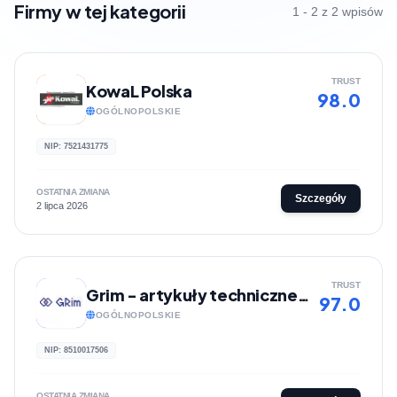
Firmy w tej kategorii
1 - 2 z 2 wpisów
TRUST
KowaL Polska
98.0
OGÓLNOPOLSKIE
NIP: 7521431775
OSTATNIA ZMIANA
Szczegóły
2 lipca 2026
TRUST
Grim - artykuły techniczne do maszyn
97.0
OGÓLNOPOLSKIE
NIP: 8510017506
OSTATNIA ZMIANA