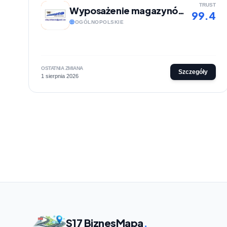
TRUST
Wyposażenie magazynów - Delta Moto
99.4
OGÓLNOPOLSKIE
OSTATNIA ZMIANA
Szczegóły
1 sierpnia 2026
S17 BiznesMapa
.