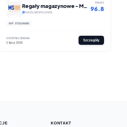
TRUST
Regały magazynowe - MS LOG
96.8
OGÓLNOPOLSKIE
NIP: 9720246886
OSTATNIA ZMIANA
Szczegóły
2 lipca 2026
CJE
KONTAKT