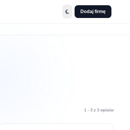
Dodaj firmę
1 - 3 z 3 wpisów