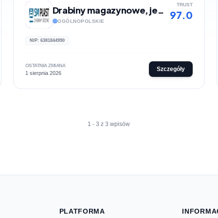
TRUST
Drabiny magazynowe, jezdne | Sklep internetowy Smplast
97.0
OGÓLNOPOLSKIE
NIP: 6381844990
OSTATNIA ZMIANA
Szczegóły
1 sierpnia 2026
1 - 3 z 3 wpisów
PLATFORMA
INFORMA