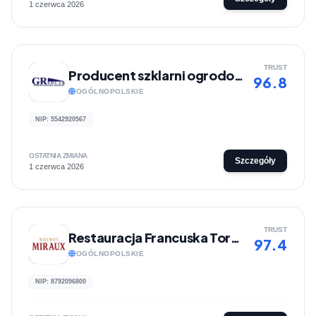
1 czerwca 2026
TRUST
Producent szklarni ogrodowych GR-Solar
96.8
OGÓLNOPOLSKIE
NIP: 5542920567
OSTATNIA ZMIANA
Szczegóły
1 czerwca 2026
TRUST
Restauracja Francuska Toruń Bistrot Miraux
97.4
OGÓLNOPOLSKIE
NIP: 8792096800