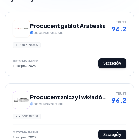
TRUST
Producent gablot Arabeska
96.2
OGÓLNOPOLSKIE
NIP: 9671202066
OSTATNIA ZMIANA
Szczegóły
1 sierpnia 2026
TRUST
Producent zniczy i wkładów RAL
96.2
OGÓLNOPOLSKIE
NIP: 5581000196
OSTATNIA ZMIANA
Szczegóły
1 sierpnia 2026