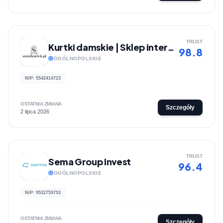
TRUST
Kurtki damskie | Sklep internetowy Światkurtek.pl
98.8
OGÓLNOPOLSKIE
NIP: 5542414723
OSTATNIA ZMIANA
Szczegóły
2 lipca 2026
TRUST
Sema Group Invest
96.4
OGÓLNOPOLSKIE
NIP: 9532759753
OSTATNIA ZMIANA
Szczegóły