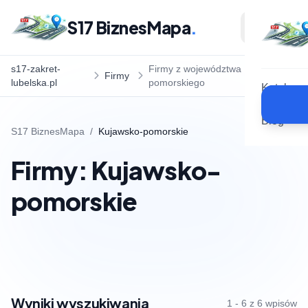
S17 BiznesMapa
.
s17-zakret-
Firmy z województwa Kujawsko-
Firmy
lubelska.pl
pomorskiego
Katalog
Blog
S17 BiznesMapa
/
Kujawsko-pomorskie
Firmy: Kujawsko-
pomorskie
Wyniki wyszukiwania
1 - 6 z 6 wpisów