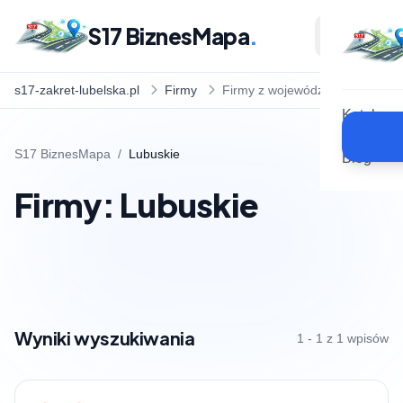
S17 BiznesMapa
.
s17-zakret-lubelska.pl
Firmy
Firmy z województwa
Katalog
S17 BiznesMapa
/
Lubuskie
Blog
Firmy: Lubuskie
Wyniki wyszukiwania
1 - 1 z 1 wpisów