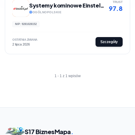
TRUST
Systemy kominowe Einstel.pl
97.8
OGÓLNOPOLSKIE
NIP: 9281028152
OSTATNIA ZMIANA
Szczegóły
2 lipca 2026
1 - 1 z 1 wpisów
S17 BiznesMapa
.