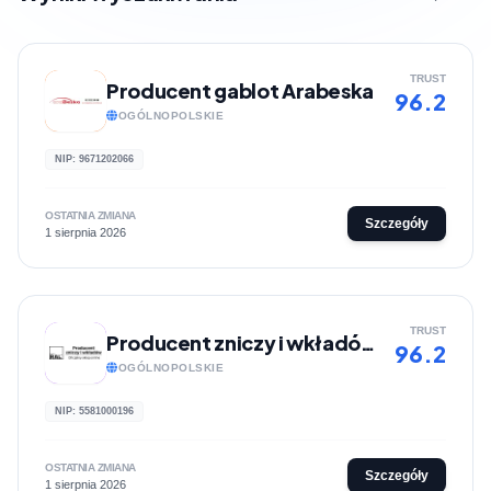
TRUST
Producent gablot Arabeska
96.2
OGÓLNOPOLSKIE
NIP: 9671202066
OSTATNIA ZMIANA
Szczegóły
1 sierpnia 2026
TRUST
Producent zniczy i wkładów RAL
96.2
OGÓLNOPOLSKIE
NIP: 5581000196
OSTATNIA ZMIANA
Szczegóły
1 sierpnia 2026