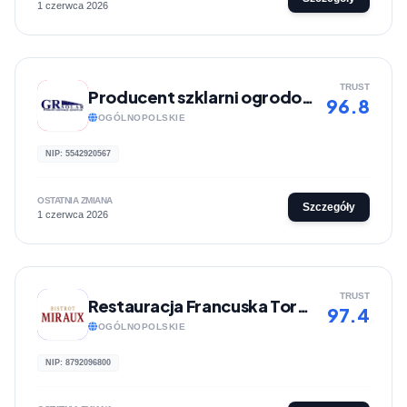
1 czerwca 2026
TRUST
Producent szklarni ogrodowych GR-Solar
96.8
OGÓLNOPOLSKIE
NIP: 5542920567
OSTATNIA ZMIANA
Szczegóły
1 czerwca 2026
TRUST
Restauracja Francuska Toruń Bistrot Miraux
97.4
OGÓLNOPOLSKIE
NIP: 8792096800