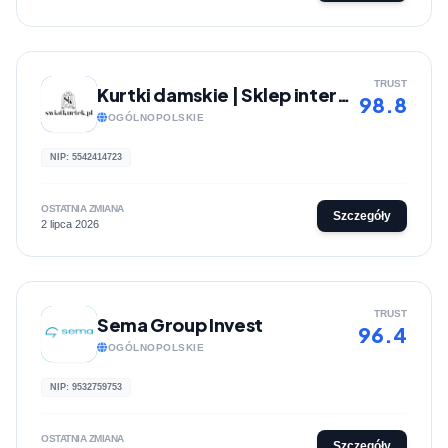
TRUST
Kurtki damskie | Sklep internetowy Światkurtek.pl
98.8
OGÓLNOPOLSKIE
NIP: 5542414723
OSTATNIA ZMIANA
Szczegóły
2 lipca 2026
TRUST
Sema Group Invest
96.4
OGÓLNOPOLSKIE
NIP: 9532759753
OSTATNIA ZMIANA
Szczegóły