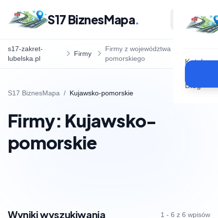
S17 BiznesMapa
.
s17-zakret-
Firmy z województwa Kujawsko-
Firmy
lubelska.pl
pomorskiego
Katalog
Blog
S17 BiznesMapa
/
Kujawsko-pomorskie
Firmy: Kujawsko-
pomorskie
Wyniki wyszukiwania
1 - 6 z 6 wpisów