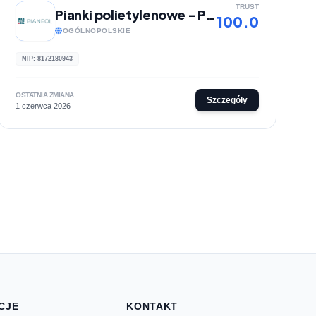
TRUST
Pianki polietylenowe - PianFol
100.0
OGÓLNOPOLSKIE
NIP: 8172180943
OSTATNIA ZMIANA
Szczegóły
1 czerwca 2026
CJE
KONTAKT