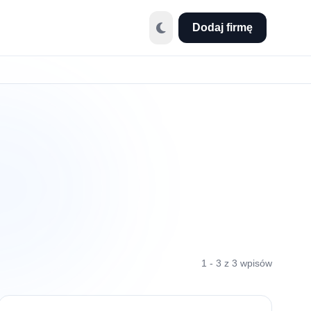
Dodaj firmę
1 - 3 z 3 wpisów