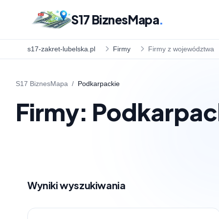
S17 BiznesMapa
.
s17-zakret-lubelska.pl
Firmy
Firmy z województwa
S17 BiznesMapa
/
Podkarpackie
Firmy: Podkarpac
Wyniki wyszukiwania