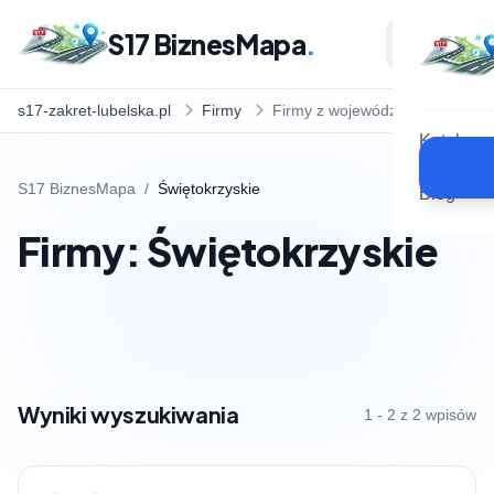
S17 BiznesMapa
.
s17-zakret-lubelska.pl
Firmy
Firmy z województwa
Katalog
S17 BiznesMapa
/
Świętokrzyskie
Blog
Firmy: Świętokrzyskie
Wyniki wyszukiwania
1 - 2 z 2 wpisów