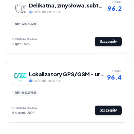
TRUST
Delikatna, zmysłowa, subtelna, autorska biżuteria ręcznie robiona | Vulée
96.2
OGÓLNOPOLSKIE
NIP: 1251711259
OSTATNIA ZMIANA
Szczegóły
2 lipca 2026
TRUST
Lokalizatory GPS/GSM - urządzenia szpiegowskie | Sklep internetowy Cargo-Bud
96.4
OGÓLNOPOLSKIE
NIP: 6642107866
OSTATNIA ZMIANA
Szczegóły
6 sierpnia 2026