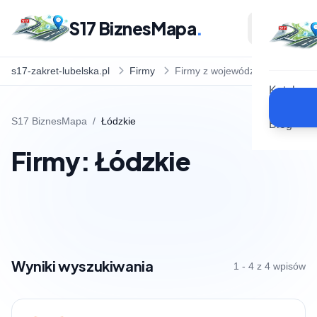
S17 BiznesMapa
.
s17-zakret-lubelska.pl
Firmy
Firmy z województwa
Katalog
S17 BiznesMapa
/
Łódzkie
Blog
Firmy: Łódzkie
Wyniki wyszukiwania
1 - 4 z 4 wpisów