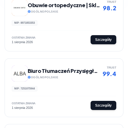
TRUST
Obuwie ortopedyczne | Sklep internetowy Obuwie ORTO
98.2
OGÓLNOPOLSKIE
NIP: 8971853353
OSTATNIA ZMIANA
Szczegóły
1 sierpnia 2026
TRUST
Biuro Tłumaczeń Przysięgłych ALBA
99.4
OGÓLNOPOLSKIE
NIP: 7251075944
OSTATNIA ZMIANA
Szczegóły
1 sierpnia 2026