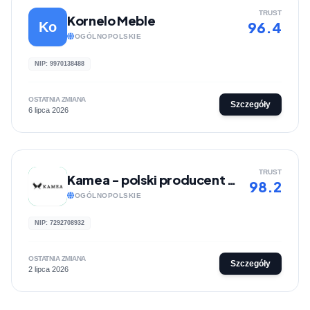
TRUST
Kornelo Meble
96.4
Ko
OGÓLNOPOLSKIE
NIP: 9970138488
OSTATNIA ZMIANA
Szczegóły
6 lipca 2026
TRUST
Kamea - polski producent nakryć głowy i szalików
98.2
OGÓLNOPOLSKIE
NIP: 7292708932
OSTATNIA ZMIANA
Szczegóły
2 lipca 2026