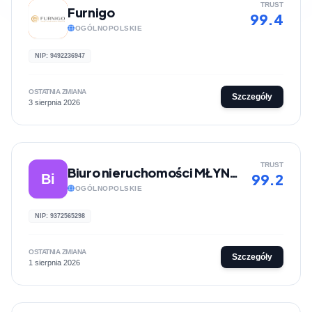
TRUST
Furnigo
99.4
OGÓLNOPOLSKIE
NIP: 9492236947
OSTATNIA ZMIANA
Szczegóły
3 sierpnia 2026
TRUST
Biuro nieruchomości MŁYNARSCY
99.2
Bi
OGÓLNOPOLSKIE
NIP: 9372565298
OSTATNIA ZMIANA
Szczegóły
1 sierpnia 2026