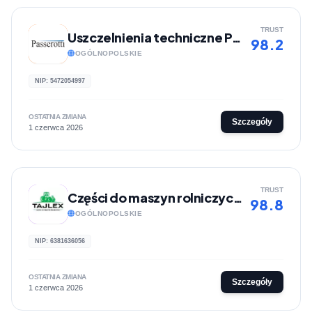
TRUST
Uszczelnienia techniczne Passerotti
98.2
OGÓLNOPOLSKIE
NIP: 5472054997
OSTATNIA ZMIANA
Szczegóły
1 czerwca 2026
TRUST
Części do maszyn rolniczych - Tajlex
98.8
OGÓLNOPOLSKIE
NIP: 6381636056
OSTATNIA ZMIANA
Szczegóły
1 czerwca 2026