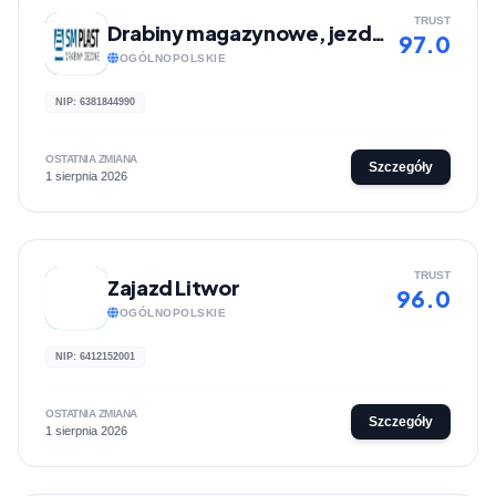
TRUST
Drabiny magazynowe, jezdne | Sklep internetowy Smplast
97.0
OGÓLNOPOLSKIE
NIP: 6381844990
OSTATNIA ZMIANA
Szczegóły
1 sierpnia 2026
TRUST
Zajazd Litwor
96.0
OGÓLNOPOLSKIE
NIP: 6412152001
OSTATNIA ZMIANA
Szczegóły
1 sierpnia 2026