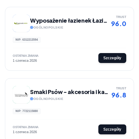
TRUST
Wyposażenie łazienek Łazienki.eco
96.0
OGÓLNOPOLSKIE
NIP: 6312213594
OSTATNIA ZMIANA
Szczegóły
1 czerwca 2026
TRUST
Smaki Psów - akcesoria i karmy dla psów
96.8
OGÓLNOPOLSKIE
NIP: 7722115880
OSTATNIA ZMIANA
Szczegóły
1 czerwca 2026