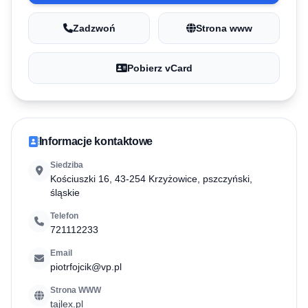
Zadzwoń
Strona www
Pobierz vCard
Informacje kontaktowe
Siedziba
Kościuszki 16, 43-254 Krzyżowice, pszczyński,
śląskie
Telefon
721112233
Email
piotrfojcik@vp.pl
Strona WWW
tajlex.pl