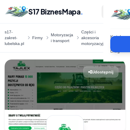
S17 BiznesMapa
.
Części
s17-
Części i
Motoryzacja
maszy
Katalog
zakret-
Firmy
akcesoria
i transport
rolnicz
lubelska.pl
motoryzacyjne
- Tajlex
Blog
Udostępnij