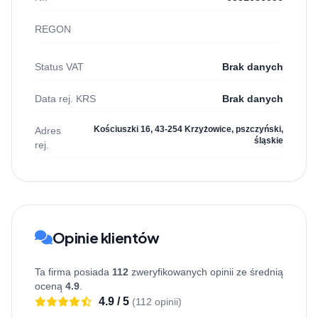
REGON
Status VAT
Brak danych
Data rej. KRS
Brak danych
Kościuszki 16, 43-254 Krzyżowice, pszczyński,
Adres
śląskie
rej.
Opinie klientów
Ta firma posiada
112
zweryfikowanych opinii ze średnią
oceną
4.9
.
4.9 / 5
(112 opinii)